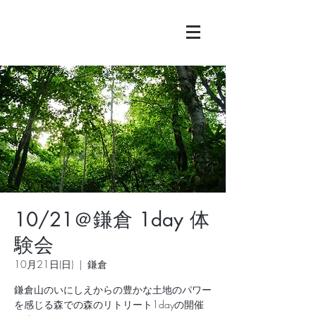
10/21＠鎌倉 1day 体
験会
10月21日(日)
  |  
鎌倉
鎌倉山のいにしえからの豊かな土地のパワー
を感じる森での森のリトリート1dayの開催