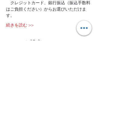
　クレジットカード、銀行振込（振込手数料
はご負担ください）からお選びいただけま
す。
続きを読む >>
チケット設定
販売終了
チケットの種類
11/9-11＠山中湖
詳細を見る
価格
￥113,400