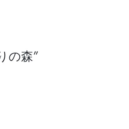
ライフ編にお申込の方は必ずご一読
まりの森”