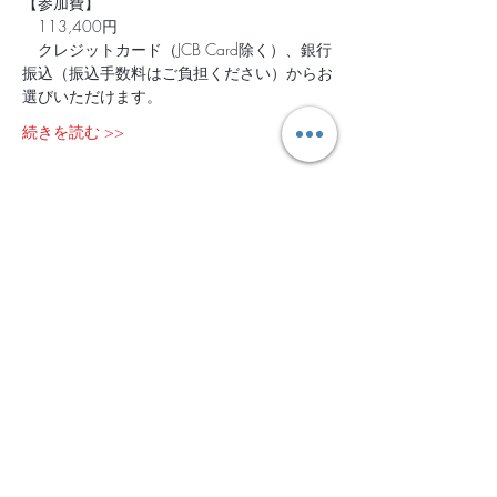
【参加費】
　113,400円   
　クレジットカード（JCB Card除く）、銀行
振込（振込手数料はご負担ください）からお
選びいただけます。
続きを読む >>
チケット設定
完売
チケットの種類
2/15-17@余市
価格
￥113,400
このイベントは完売しました