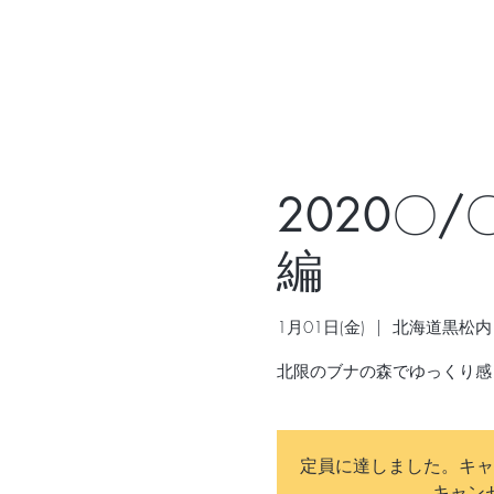
2020〇
編
1月01日(金)
  |  
北海道黒松内
定員に達しました。キャ
キャン