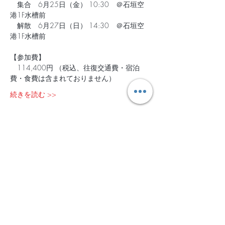
　集合　6月25日（金） 10:30　＠石垣空
港1F水槽前
　解散　6月27日（日） 14:30　＠石垣空
港1F水槽前 
【参加費】
　114,400円 （税込、往復交通費・宿泊
費・食費は含まれておりません）
続きを読む >>
チケット設定
販売終了
チケットの種類
2021年6月25日-27日＠石垣島
詳細を見る
価格