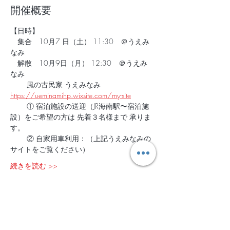
開催概要
【日時】
　集合　10月7 日（土） 11:30　＠うえみ
なみ
　解散　10月9日（月） 12:30　＠うえみ
なみ
 　　風の古民家 うえみなみ　
https://ueminamihp.wixsite.com/my-site
　　 ① 宿泊施設の送迎（JR海南駅〜宿泊施
設）をご希望の方は 先着３名様まで 承りま
す。
　　 ② 自家用車利用：（上記うえみなみの
サイトをご覧ください）
続きを読む >>
チケット設定
販売終了