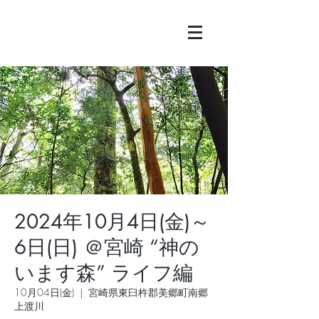
2024年10月4日(金)～
6日(日) ＠宮崎 “神の
います森” ライフ編
10月04日(金)
  |  
宮崎県東臼杵郡美郷町南郷
上渡川