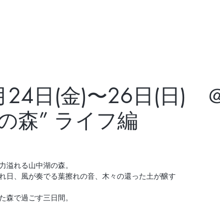
月24日(金)〜26日(日)
の森” ライフ編
力溢れる山中湖の森。
れ日、風が奏でる葉擦れの音、木々の還った土が醸す
た森で過ごす三日間。