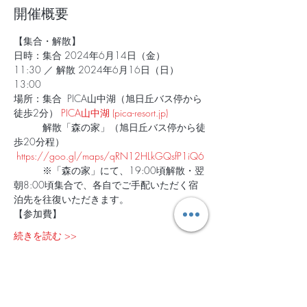
開催概要
【集合・解散】
日時：集合 2024年6月14日（金）
11:30 ／ 解散 2024年6月16日（日）
13:00
場所：集合  PICA山中湖（旭日丘バス停から
徒歩2分） 
PICA山中湖 (pica-resort.jp)
　　　解散「森の家」（旭日丘バス停から徒
歩20分程） 
https://goo.gl/maps/qRN12HLkGQsfP1iQ6
　　　※「森の家」にて、19:00頃解散・翌
朝8:00頃集合で、各自でご手配いただく宿
泊先を往復いただきます。
【参加費】
続きを読む >>
チケット設定