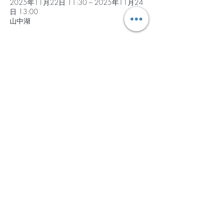
2025年11月22日 11:30 – 2025年11月24
日 13:00
山中湖
開催概要
【集合・解散】
●集合
日時｜2025年11月22日（土）11:30 
場所  ｜PICA山中湖（旭日丘バス停から徒歩
2分） 
PICA山中湖 (pica-resort.jp)
●解散
日時｜2025年11月24日（月祝）13:00
続きを読む >>
ライフ編にお申込の方は必ずご一読ください