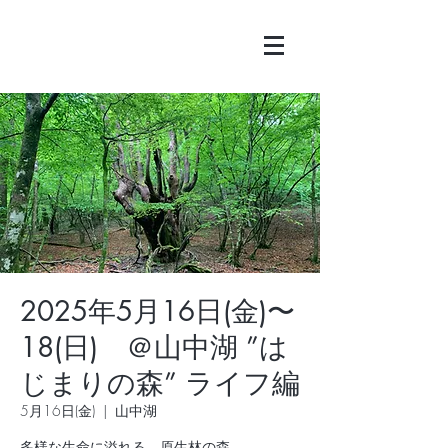
2025年5月16日(金)〜
18(日) ＠山中湖 ”は
じまりの森” ライフ編
5月16日(金)
  |  
山中湖
多様な生命に溢れる、原生林の森。