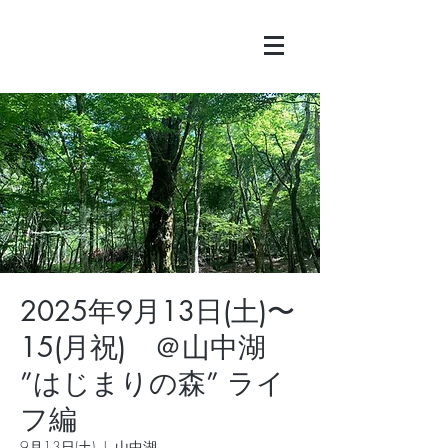
2025年9月13日(土)〜
15(月祝) ＠山中湖
”はじまりの森” ライ
フ編
9月13日(土)
  |  
山中湖