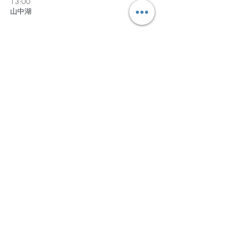
13:00
山中湖
開催概要
【集合・解散】
●集合
日時｜2025年9月13日（金）11:30 
場所  ｜PICA山中湖（旭日丘バス停から徒歩
2分） 
PICA山中湖 (pica-resort.jp)
●解散
日時｜2025年9月15日（月祝）13:00
続きを読む >>
ライフ編にお申込の方は必ずご一読ください