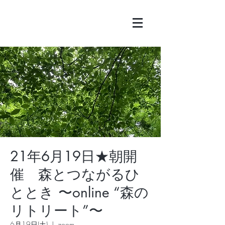
21年6月19日★朝開
催 森とつながるひ
ととき 〜online “森の
リトリート”〜
6月19日(土)
  |  
zoom