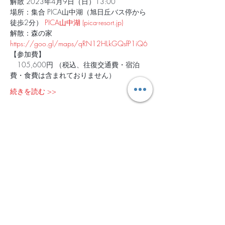
解散 2023年4月9日（日）13:00
場所：集合 PICA山中湖（旭日丘バス停から
徒歩2分） 
PICA山中湖 (pica-resort.jp)
解散：森の家
https://goo.gl/maps/qRN12HLkGQsfP1iQ6
【参加費】
　105,600円 （税込、往復交通費・宿泊
費・食費は含まれておりません）
続きを読む >>
チケット設定
販売終了
チケットの種類
2023年4月7日-9日＠山中湖
詳細を見る
価格