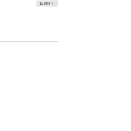
販売終了
、森の中で自分を見つめ、感じ
「森のリトリート」を全国各地
ワイト企業大賞を受賞。
隆司著、ワニプラス）
ルティング15年）。新潟支社
106億円・従業員400