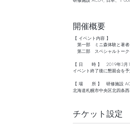
研修施設 ACU-Y, 日本、〒
開催概要
【 イベント内容 】
第一部 ミニ森体験と著者
第二部 スペシャルトーク
【 日 時 】 2019年3月14日
イベント終了後に懇親会を予
【 場 所 】 研修施設 ACU
北海道札幌市中央区北四条西
【 参 加 費 】 2,000円
クレジットカード（Visa, Ma
チケット設定
お振込の場合は、1週間以内
◾️著者：