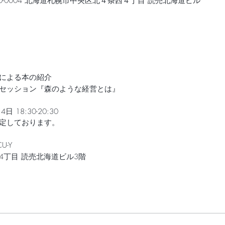
060-0004 北海道札幌市中央区北４条西４丁目 読売北海道ビル
による本の紹介
セッション『森のような経営とは』
 18:30-20:30
定しております。
-Y
4丁目 読売北海道ビル3階
ster, American Express）、銀行振込（振込手数料はご負担く
にお振込いただきますようお願いします。お振込完了後、お席を用