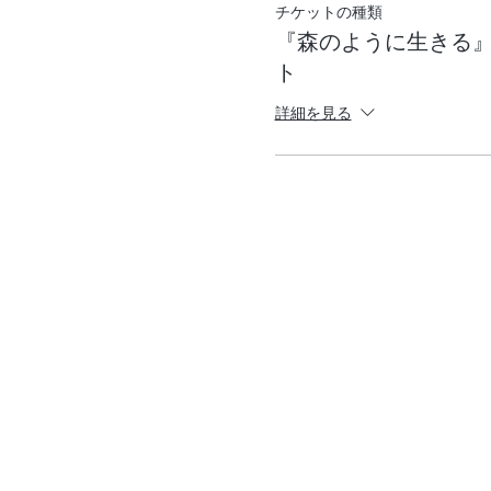
チケットの種類
山田博（Hiroshi Yamada）
『森のように⽣きる
「株式会社 森へ」代表取締
ト
1964年生まれ。東北大学教
（株）リクルートを経て、2
詳細を見る
CTIジャパンにてコーチ、リ
る力を解き放つ 「森のワー
2011年、「株式会社 森
の森で開催中。自然の摂理に
人生の目的は、「つながりを
関連書籍
『人生が変わる! 無意識の
『森と共に、歩む日々』（『
・株会社森へ 公式ホームページ： ht
◾️登壇者：
高岡幸生（Yukio Takaoka）
リージョンズ株式会社 代
札幌市出身、北海道大学卒業
長、北海道から沖縄までの東名
人）。