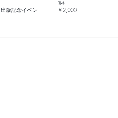
価格
』出版記念イベン
￥2,000
役。プロ・コーチ。山伏。
育学部卒業。
004年プロ・コーチとして独立。
ーダー養成のトレーナーとして約4千人の育成に関わる。2006年
クショップ」をスタート。
へ」を設立。自分、人、森との対話を通じて、自らの原点を思い出す
ゆだねて持続可能な「森のような経営」を目指し、 2018年のホ
思い出す旅のガイド」。
整え方―身体も心も運命もなぜかうまく動きだす30の習慣』（前野
株式会社 森へ』）など。
tp://morie.co.jp/
表取締役
。1991年株式会社リクルート入社（自社採用2年、採用実務コンサ
阪を除く30道県の事業部長（カンパニーオフィサー、22拠点・売上