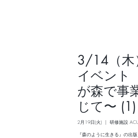
3/14（
イベント
が森で事
じて〜 (1)
2月19日(火)
  |  
研修施設 ACU
『森のように生きる』の出版