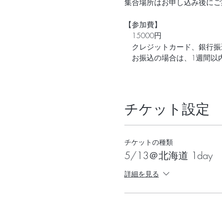
集合場所はお申し込み後にご
【参加費】
15000円
クレジットカード、銀行振
お振込の場合は、1週間以
【キャンセルの取り扱いにつ
なんらかのご都合でご参加で
チケット設定
＊開催日の11日前以前
＊開催日の10〜4日前
チケットの種類
＊開催日の3日前〜前日 
5/13＠北海道 1day
＊当日 10
詳細を見る
※キャンセルの返金にかか
【ご利用規約】
お申し込みにあたり、下記ご