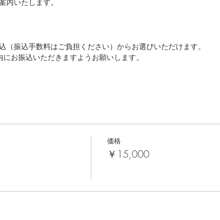
案内いたします。
込（振込手数料はご負担ください）からお選びいただけます。
内にお振込いただきますようお願いします。
いて】
きなくなった場合、下記に基づき、キャンセル料を頂戴いたします
 無料
 30％
価格
50％
￥15,000
0％
る振込手数料はご負担いただくことになります。
利用規約をご一読ください。