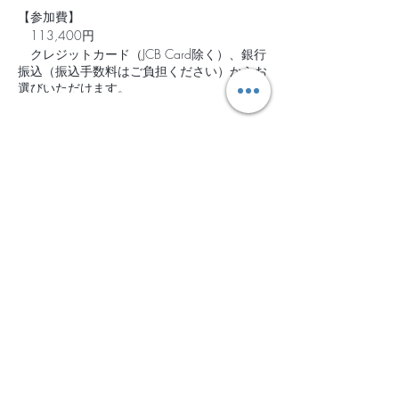
【参加費】
113,400円
クレジットカード（JCB Card除く）、銀行
振込（振込手数料はご負担ください）からお
選びいただけます。
お振込の場合は、1週間以内にお振込いた
だきますようお願いします。
チケット設定
【キャンセルの取り扱いについて】
販売終了
なんらかのご都合でご参加できなくなった場
合、下記に基づき、キャンセル料を頂戴いた
チケットの種類
します。
2019/7/6-7/8＠山中湖
＊開催日の11日前以前 無料
詳細を見る
＊開催日の10〜4日前 30％
＊開催日の3日前〜前日 50％
価格
＊当日 100％
￥113,400
※キャンセルの返金にかかる振込手数料
はご負担いただくことになります。