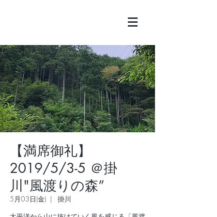
【満席御礼】
2019/5/3-5 ＠掛
川"風渡りの森”
5月03日(金)
  |  
掛川
太平洋から山に抜けていく風を感じる「風渡