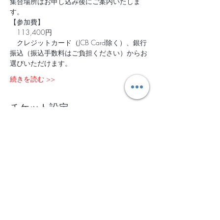
集合場所はお申し込み後にご案内いたしま
す。
【参加費】
　113,400円   
　クレジットカード（JCB Card除く）、銀行
振込（振込手数料はご負担ください）からお
選びいただけます。
続きを読む >>
チケット設定
完売
チケットの種類
2019/5/3-5＠掛川
詳細を見る
価格
￥113,400