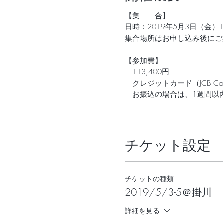
【集 合】
日時：2019年5月3日（金）11
集合場所はお申し込み後にご
【参加費】
113,400円
クレジットカード（JCB C
お振込の場合は、1週間以
【キャンセルの取り扱いにつ
なんらかのご都合でご参加で
チケット設定
＊開催日の11日前以前
＊開催日の10〜4日前
チケットの種類
＊開催日の3日前〜前日 
2019/5/3-5＠掛川
＊当日 10
詳細を見る
※キャンセルの返金にかか