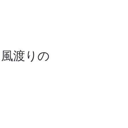
ライフ編にお申込の方は必ずご一読
川"風渡りの