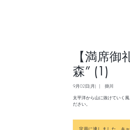
【満席御礼】
森” (1)
9月02日(月)
  |  
掛川
太平洋から山に抜けていく風
ださい。
定員に達しました。キャ