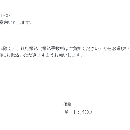
:00
案内いたします。
ard除く）、銀行振込（振込手数料はご負担ください）からお選び
内にお振込いただきますようお願いします。
いて】
きなくなった場合、下記に基づき、キャンセル料を頂戴いたします
 無料
 30％
価格
50％
￥113,400
0％
る振込手数料はご負担いただくことになります。