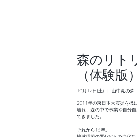
森のリト
（体験版
10月17日(土)
  |  
山中湖の森
2011年の東日本大震災を
離れ、森の中で事業や自分自
てきました。
それから15年。
地球環境の悪化やAIの進化