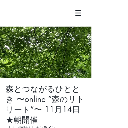
森とつながるひとと
き 〜online “森のリト
リート”〜 11月14日
★朝開催
11月14日(土)
  |  
オンライン