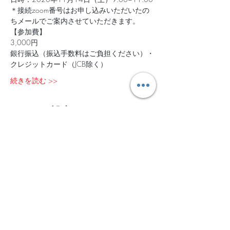
＊接続zoom番号はお申し込みいただいたの
ちメールでご案内させていただきます。
【参加費】
3,000円
銀行振込（振込手数料はご負担ください）・
クレジットカード（JCB除く）
続きを読む >>
チケット設定
販売終了
チケットの種類
森とつながるとき〜online“森の
リトリート”〜★朝開催
詳細を見る
価格