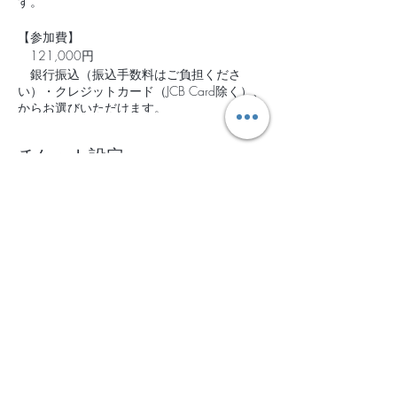
す。
【参加費】
121,000円
銀行振込（振込手数料はご負担くださ
い）・クレジットカード（JCB Card除く）、
からお選びいただけます。
お振込の場合は、1週間以内にお振込いた
だきますようお願いいたします。
チケット設定
【キャンセルの取り扱いについて】
なんらかのご都合でご参加できなくなった場
合、下記に基づき、キャンセル料を頂戴いた
販売終了
します。
チケットの種類
＊開催日の11日前以前 無料
2021年5月14日-16日＠山中湖
＊開催日の10〜4日前 30％
＊開催日の3日前〜前日 50％
詳細を見る
＊当日 100％
※キャンセルの返金は銀行振り込みとし、
価格
発生する振込手数料を差し引かせていただき
￥121,000
ます。
消費税込み
【ご利用規約】