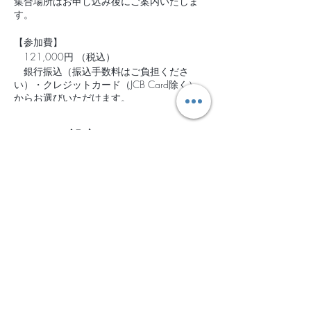
集合場所はお申し込み後にご案内いたしま
す。
【参加費】
121,000円 （税込）
銀行振込（振込手数料はご負担くださ
い）・クレジットカード（JCB Card除く）、
からお選びいただけます。
お振込の場合は、1週間以内にお振込いた
だきますようお願いいたします。
チケット設定
【キャンセルの取り扱いについて】
なんらかのご都合でご参加できなくなった場
合、下記に基づき、キャンセル料を頂戴いた
販売終了
します。
チケットの種類
＊開催日の11日前以前 無料
2021年6月4日-6日＠白老
＊開催日の10〜4日前 30％
＊開催日の3日前〜前日 50％
詳細を見る
＊当日 100％
※キャンセルの返金は銀行振り込みとし、
価格
発生する振込手数料を差し引かせていただき
￥121,000
ます。
消費税込み