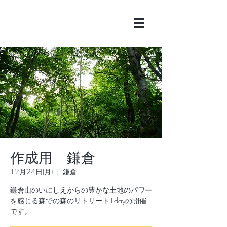
作成用 鎌倉
12月24日(月)
  |  
鎌倉
鎌倉山のいにしえからの豊かな土地のパワー
を感じる森での森のリトリート1dayの開催
です。