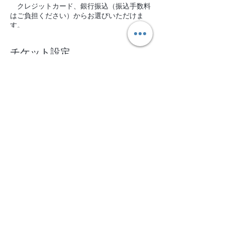
クレジットカード、銀行振込（振込手数料
はご負担ください）からお選びいただけま
す。
お振込の場合は、1週間以内にお振込いた
だきますようお願いします。
チケット設定
【キャンセルの取り扱いについて】
販売終了
なんらかのご都合でご参加できなくなった場
合、下記に基づき、キャンセル料を頂戴いた
チケットの種類
します。
10/21＠鎌倉 1day
＊開催日の11日前以前 無料
詳細を見る
＊開催日の10〜4日前 30％
＊開催日の3日前〜前日 50％
価格
＊当日 100％
￥15,000
※キャンセルの返金にかかる振込手数料
はご負担いただくことになります。
【ご利用規約】
お申し込みにあたり、下記ご利用規約をご一
ライフ編にお申込の方は必ずご一読ください