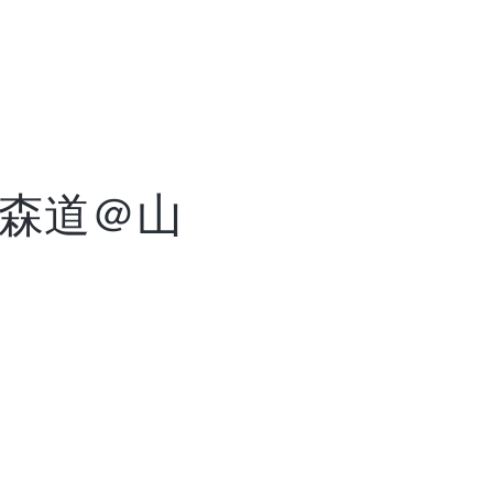
ライフ編にお申込の方は必ずご一読
9 森道＠山