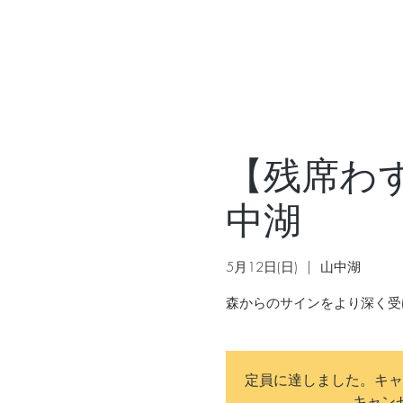
【残席わずか
中湖
5月12日(日)
  |  
山中湖
森からのサインをより深く受
定員に達しました。キャ
キャン