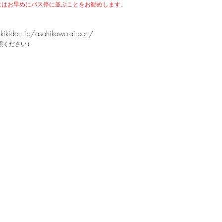
はお早めにバス停に並ぶことをお勧めします。
ikidou.jp/asahikawa-airport/
照ください）