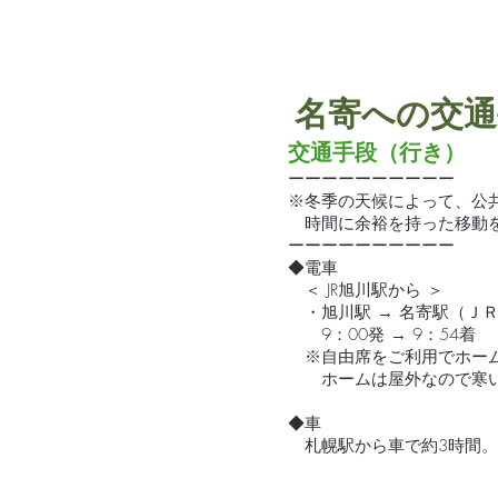
名寄への交通
交通手段（行き）
​​ーーーーーーーーーー
※冬季の天候によって、公
時間に余裕を持った移動
​ーーーーーーーーーー
◆電車
＜ JR旭川駅から ＞
・旭川駅 → 名寄駅（Ｊ
9：00発 → 9：54着
※自由席をご利用でホーム
ホームは屋外なので寒い
​◆車
札幌駅から車で約3時間。