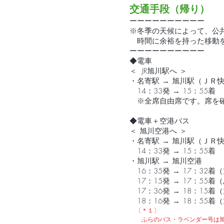
交通手段（帰り）
​ーーーーーーーーーー
※冬季の天候によって、公
時間に余裕を持った移動
​ーーーーーーーーーー
◆電車
＜ JR旭川駅へ ＞
・名寄駅 → 旭川駅（ＪＲ
14：33発 → 15：55着
※全席自由席です。席を確
◆電車＋空港バス
＜ 旭川空港へ ＞
・名寄駅 → 旭川駅（ＪＲ
14：33発 → 15：55着
・旭川駅 → 旭川空港
16：35発 → 17：3
17：15発 → 17：55
17：36発 → 18：15
18：16発 → 18：55
〔＊１〕
ふらのバス・ラベンダー号は旭