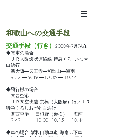
和歌山への交通手段
交通手段（行き）
2020年9月現在
◆電車の場合
ＪＲ大阪環状連絡線 特急くろしお5号
白浜行
新大阪―天王寺―和歌山―海南
9:32 ― 9:49 ―10:36 ― 10:44
◆飛行機の場合
関西空港
ＪＲ関空快速 京橋（大阪府）行／ＪＲ
特急くろしお5号 白浜行
関西空港― 日根野（乗換） ―海南
9:49 ― 10:00 10:15 ―10:44
◆車の場合 阪和自動車道 海南IC下車