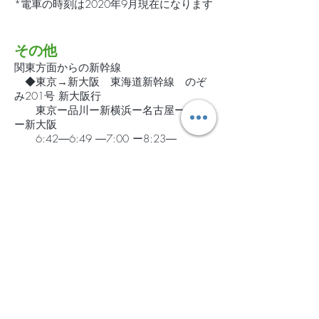
*電車の時刻は2020年9月現在になります
その他
関東方面からの新幹線
◆東京→新大阪 東海道新幹線 のぞ
み201号 新大阪行
東京ー品川ー新横浜ー名古屋ー京都
ー新大阪
6:42―6:49 ―7:00 ー8:23―
8:59―9:12
◆新大阪→東京 東海道新幹線 のぞ
み30号 東京行
新大阪ー京 都ー名古屋ー新横浜ー品
川ー東 京
15:09―15:24―15:59 ー
17:17―17:29ー17:36
関東方面からの飛行機
（伊丹空港利用も可能ですが関西空港か
らの移動が便利です）
◆羽田空港→関西空港