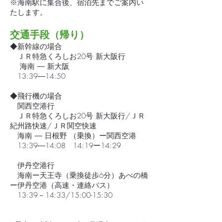
※海南駅に集合後、宿泊先までご案内い
たします。
交通手段（帰り）
◆新幹線の場合
ＪＲ特急くろしお20号 新大阪行
海南 ― 新大阪
13:39―14:50
◆飛行機の場合
関西空港行
ＪＲ特急くろしお20号 新大阪行/ＪＲ
紀州路快速/ＪＲ関空快速
海南 ― 日根野 （乗換）ー関西空港
13:39―14:08 14:19ー14:29
伊丹空港行
海南ー天王寺（乗換徒歩6分）あべの橋
ー伊丹空港（高速・連絡バス）
13:39－14:33/
15:00-15:30