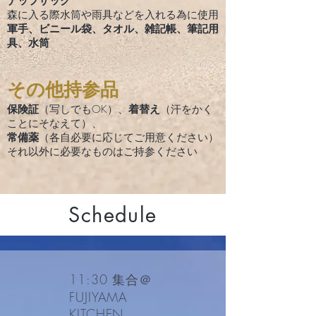
ナップザック
森に入る際水筒や雨具などを入れる為に使用
軍手、ビニール袋、タオル、雑記帳、筆記用
具、水筒
​その他持参品
保険証
（写しでもOK）、
着替え
（汗をかく
ことにそなえて）、
常備薬
（各自必要に応じてご用意ください）
それ以外に必要なものはご持参ください
Schedule
11:30 集合＠
FUJIYAMA
KITCHEN