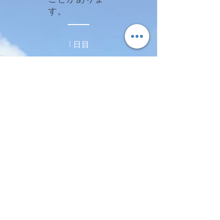
す。
1日目
朝 各自で
朝食
→8:00「森の家」に集合
午前中 一人の時間＠森
昼食＆
森での対話
​午後 一人の時間＠森
夕方 「森の家」へ
焚き火
​19:00頃 全員で夕食
2日目