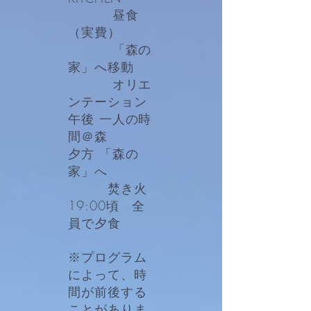
昼食
（実費）
「森の
家」へ移動
オリエ
ンテーション
午後 一人の時
間＠森
夕方 「森の
家」へ
焚き火
​19:00頃 全
員で夕食
​※プログラム
によって、時
間が前後する
ことがありま